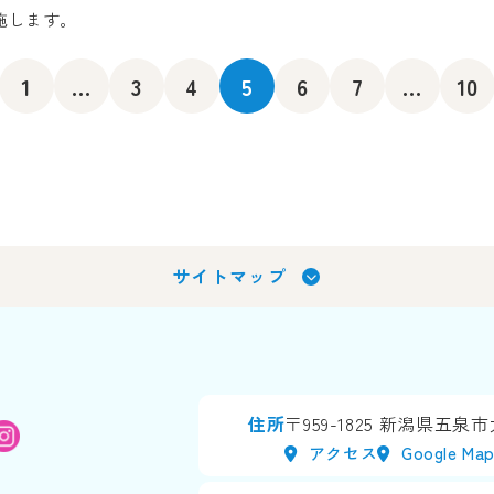
実施します。
1
...
3
4
5
6
7
...
10
サイトマップ
住所
〒959-1825
新潟県五泉市太
アクセス
Google Ma