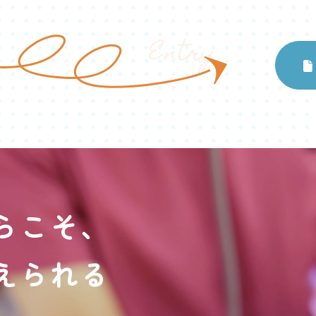
Entry
らこそ、
えられる