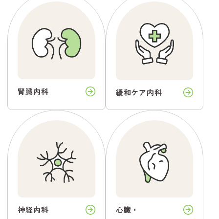
腎臓内科
緩和ケア内科
神経内科
心臓・