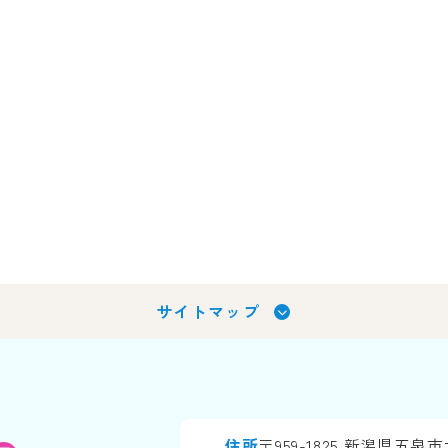
サイトマップ
住所
〒959-1825
新潟県五泉市太