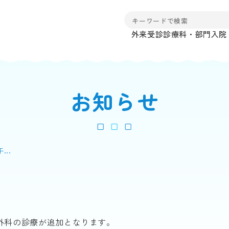
外来受診
診療科・部門
入院
お知らせ
..
形外科の診療が追加となります。